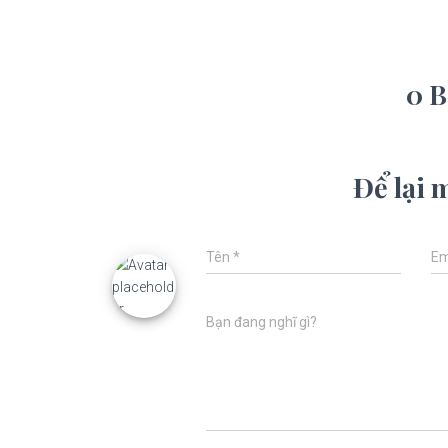
0 B
Để lại 
Tên
*
Em
Bạn đang nghĩ gì?