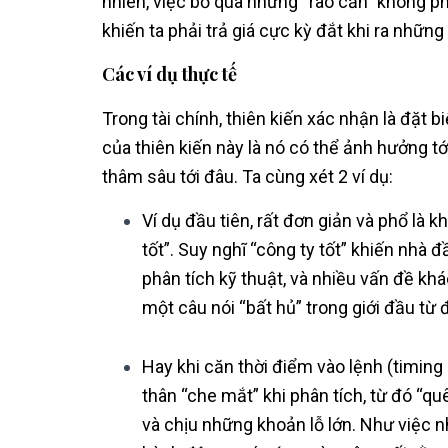
nhiên, việc bỏ qua những “rào cản” không phả
khiến ta phải trả giá cực kỳ đắt khi ra nhữn
Các ví dụ thực tế
Trong tài chính, thiên kiến xác nhận là đặt b
của thiên kiến này là nó có thể ảnh hưởng t
thâm sâu tới đâu. Ta cùng xét 2 ví dụ:
Ví dụ đầu tiên, rất đơn giản và phổ là 
tốt”. Suy nghĩ “công ty tốt” khiến nhà 
phân tích kỹ thuật, và nhiều vấn đề khá
một câu nói “bất hủ” trong giới đầu từ đ
Hay khi căn thời điểm vào lệnh (timing 
thân “che mắt” khi phân tích, từ đó “
và chịu những khoản lỗ lớn. Như việc 