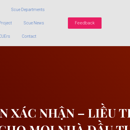
Scue Departments
Feedback
Project
Scue News
CUErs
Contact
ẾN XÁC NHẬN – LIỀU 
CHO MỌI NHÀ ĐẦU T