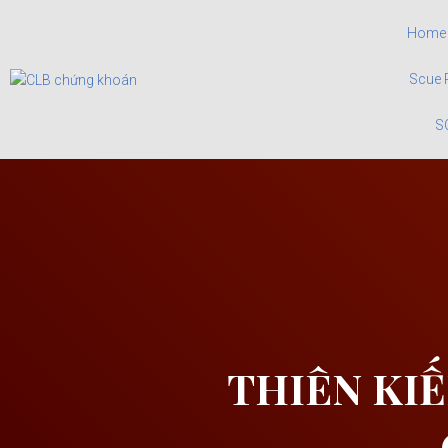
Home
Scue 
S
THIÊN KI