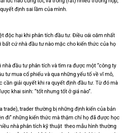
i lúc nào cũng tốt, và trong (rất) nhiều trường hợp,
g quyết định sai lầm của mình.
iệt độc hại khi phân tích đầu tư. Điều oái oăm nhất
ới bất cứ nhà đầu tư nào mặc cho kiến thức của họ
khi nhà đầu tư phân tích và tìm ra được một “công ty
đầu tư mua cổ phiếu và qua những yếu tố về vĩ mô,
c cần giải quyết khi ra quyết định đầu tư. Từ đó mà
ược khai sinh: “tốt nhưng tốt ở giá nào”.
a trade), trader thường bị những định kiến của bản
quên đi” những kiến thức mà thậm chí họ đã được học
nhiều nhà phân tích kỹ thuật theo mẫu hình thường