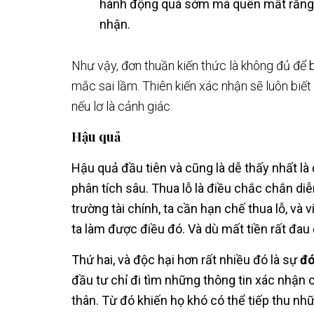
hành động quá sớm mà quên mất rằng 
nhận.
Như vậy, đơn thuần kiến thức là không đủ để b
mắc sai lầm. Thiên kiến xác nhận sẽ luôn biết c
nếu lơ là cảnh giác.
Hậu quả
Hậu quả đầu tiên và cũng là dễ thấy nhất là 
phân tích sâu. Thua lỗ là điều chắc chắn diễn
trường tài chính, ta cần hạn chế thua lỗ, và 
ta làm được điều đó. Và dù mất tiền rất đau 
Thứ hai, và độc hại hơn rất nhiều đó là sự
đó
đầu tư chỉ đi tìm những thông tin xác nhận c
thân. Từ đó khiến họ khó có thể tiếp thu nhữ