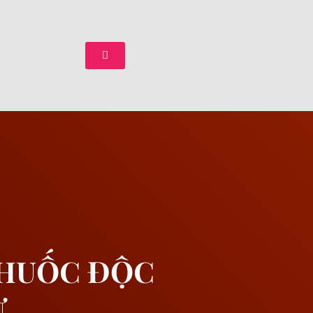
THUỐC ĐỘC
Ư