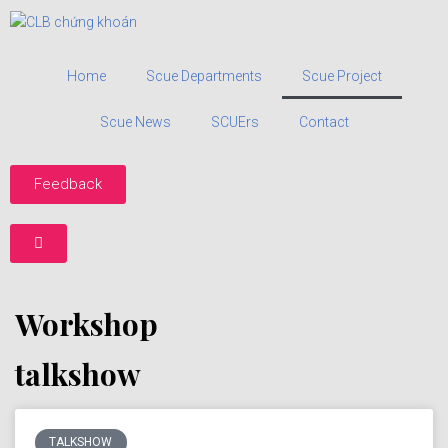
Home
Scue Departments
Scue Project
Scue News
SCUErs
Contact
Feedback
Workshop
talkshow
TALKSHOW