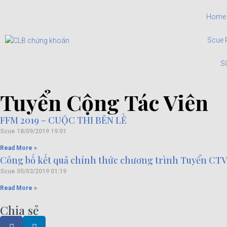
Home
Scue 
S
Tuyển Cộng Tác Viên
FFM 2019 – CUỘC THI BÊN LỀ
Scue
18/09/2019
19:01
Read More »
Công bố kết quả chính thức chương trình Tuyển CTV 
Scue
05/03/2019
01:19
Read More »
Chia sẻ