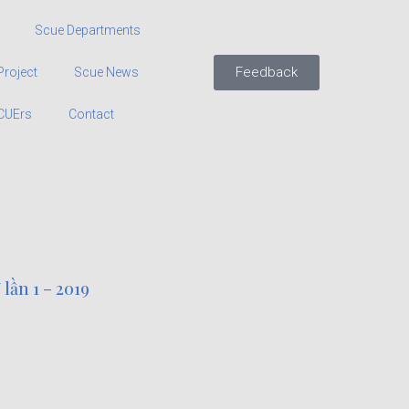
Scue Departments
Feedback
Project
Scue News
CUErs
Contact
lần 1 – 2019