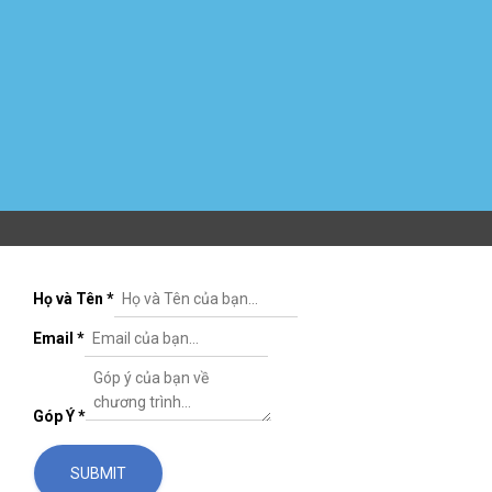
Họ và Tên
*
Email
*
Góp Ý
*
SUBMIT