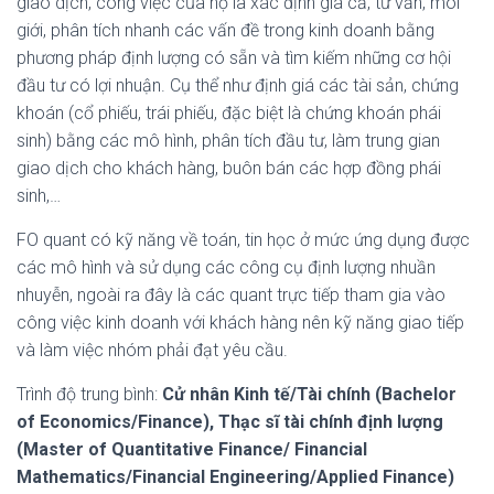
giao dịch, công việc của họ là xác định giá cả, tư vấn, môi
giới, phân tích nhanh các vấn đề trong kinh doanh bằng
phương pháp định lượng có sẵn và tìm kiếm những cơ hội
đầu tư có lợi nhuận. Cụ thể như định giá các tài sản, chứng
khoán (cổ phiếu, trái phiếu, đặc biệt là chứng khoán phái
sinh) bằng các mô hình, phân tích đầu tư, làm trung gian
giao dịch cho khách hàng, buôn bán các hợp đồng phái
sinh,…
FO quant có kỹ năng về toán, tin học ở mức ứng dụng được
các mô hình và sử dụng các công cụ định lượng nhuần
nhuyễn, ngoài ra đây là các quant trực tiếp tham gia vào
công việc kinh doanh với khách hàng nên kỹ năng giao tiếp
và làm việc nhóm phải đạt yêu cầu.
Trình độ trung bình:
Cử nhân Kinh tế/Tài chính (Bachelor
of Economics/Finance), Thạc sĩ tài chính định lượng
(Master of Quantitative Finance/ Financial
Mathematics/Financial Engineering/Applied Finance)