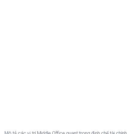
Mô tả các vị trí Middle Office quant trong định chế tài chính