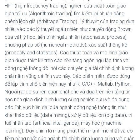
HFT (high-frequency trading); nghiên cứu thuật toán giao
dịch tối ưu (Algorithmic trading) tìm kiếm lợi nhuận bằng
chênh lệch giá (Arbitrage Trading). Lý thuyết của trading dựa
nhiều vào các lý thuyết ngẫu nhiên như chuyển động Brown
của vật lý học, tiến trình ngẫu nhiên (stochastic process),
phương pháp số (numerical methods), xác suất thống kê
(probably and statistics). Các thuật toán và mô hình giao
dịch được thiết kế trên các nền tảng ngôn ngữ lập trình và
công nghệ thông đòi hỏi các chuyên gia tài chính định lượng
phải nắm vững cả lĩnh vực này. Các phần mềm được dùng
để lập trình phổ biến hiện nay như R, C/C++, Matlab, Python.
Ngoài ra, do sự liên quan chặt chẽ và dựa trên nền tảng tin
học nên giao dịch định lượng cũng nghiên cứu và áp dụng
các lĩnh vực hiện đại của ngành công nghệ thông tin như
khai thác dữ liệu (data mining), xử lý dữ liệu lớn (big data), trí
tuệ nhân tạo (artificial intelligence), máy học (machine
learning). Đây chính là mảng phát triển mạnh mẽ nhất và có
tiềm năng nhất của ngành tài chính định lượng cùng với quản