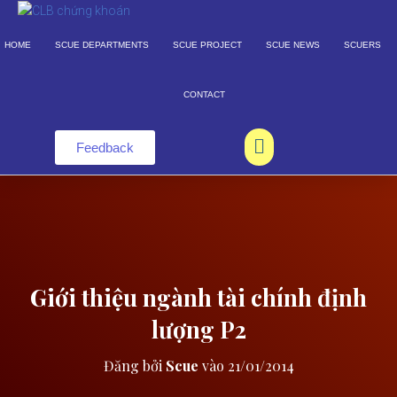
HOME
SCUE DEPARTMENTS
SCUE PROJECT
SCUE NEWS
SCUERS
CONTACT
Feedback
Giới thiệu ngành tài chính định
lượng P2
Đăng bởi
Scue
vào
21/01/2014