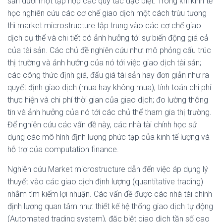
sản dưới một tập hợp các quy tắc đặc biệt. Trong khi kinh tế
học nghiên cứu các cơ chế giao dịch một cách trừu tượng
thì market microstructure tập trung vào các cơ chế giao
dịch cụ thể và chi tiết có ảnh hưởng tới sự biến động giá cả
của tài sản. Các chủ đề nghiên cứu như: mô phỏng cấu trúc
thị trường và ảnh hưởng của nó tới việc giao dịch tài sản;
các công thức định giá, đấu giá tài sản hay đơn giản như ra
quyết định giao dịch (mua hay không mua); tính toán chi phí
thực hiện và chi phí thời gian của giao dịch; đo lường thông
tin và ảnh hưởng của nó tới các chủ thể tham gia thị trường.
Để nghiên cứu các vấn đề này, các nhà tài chính học sử
dụng các mô hình định lượng phức tạp của kinh tế lượng và
hỗ trợ của computation finance.
Nghiên cứu Market microstructure dẫn đến việc áp dụng lý
thuyết vào các giao dịch định lượng (quantitative trading)
nhằm tìm kiếm lợi nhuận. Các vấn đề được các nhà tài chính
định lượng quan tâm như: thiết kế hệ thống giao dịch tự động
(Automated trading system), đặc biệt giao dịch tần số cao