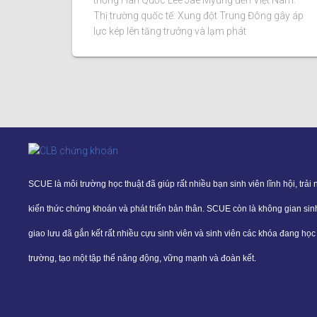
thống Hàn Quốc Lee Jae Myung đến Việt Nam.
Thị trường quốc tế: Xung đột Trung Đông gây áp
lực kép lên tăng trưởng và lạm phát
SCUE là môi trường học thuật đã giúp rất nhiều bạn sinh viên lĩnh hội, trải
kiến thức chứng khoán và phát triển bản thân. SCUE còn là không gian sin
giao lưu đã gắn kết rất nhiều cựu sinh viên và sinh viên các khóa đang học 
trường, tạo một tập thể năng động, vững mạnh và đoàn kết.