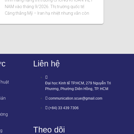
trình nâng hạng thị trường CHỨNG KHOÁN VIỆT
NAM vào tháng 9/2026. Thị trường quốc tế:
Căng thẳng Mỹ – Iran hạ nhiệt nhưng vẫn còn
ức
Liên hệ
Thuật
Đại học Kinh tế TP.HCM, 279 Nguyễn Tri
Phương, Phường Diên Hồng, TP. HCM
Bản
communication.scue@gmail.com
(+84) 33 439 7306
ường
Theo dõi
ng