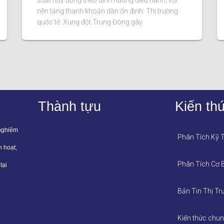
suất huy động theo định hướng điều hành, với
nền tảng thanh khoản dần ổn định. Thị trường
quốc tế: Xung đột Trung Đông gây
Thành tựu
Kiến th
 nghiệm
Phân Tích Kỹ 
h hoạt,
Phân Tích Cơ 
tại
Bản Tin Thị Tr
Kiến thức chu