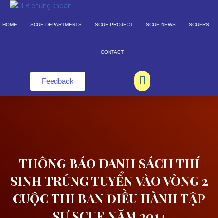
×
HOME
SCUE DEPARTMENTS
SCUE PROJECT
SCUE NEWS
SCUERS
CONTACT
Feedback
THÔNG BÁO DANH SÁCH THÍ
SINH TRÚNG TUYỂN VÀO VÒNG 2
CUỘC THI BAN ĐIỀU HÀNH TẬP
SỰ SCUE NĂM 2014