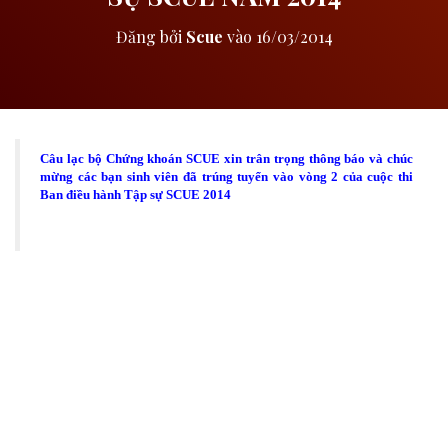
Đăng bởi
Scue
vào
16/03/2014
Câu lạc bộ Chứng khoán SCUE xin trân trọng thông báo và chúc
mừng các bạn sinh viên đã trúng tuyển vào vòng 2 của cuộc thi
Ban điều hành Tập sự SCUE 2014