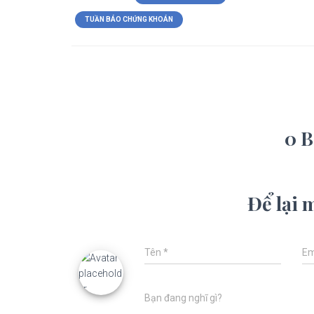
TUẦN BÁO CHỨNG KHOÁN
0 B
Để lại 
Tên
*
Em
Bạn đang nghĩ gì?