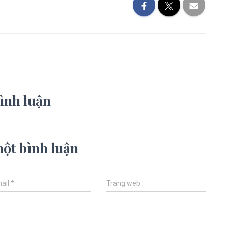
ình luận
một bình luận
ail
*
Trang web