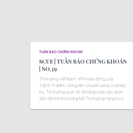
TUẦN BÁO CHỨNG KHOÁN
SCUE | TUẦN BÁO CHỨNG KHOÁN
| NO.39
Thị trường Việt Nam: VN-Index đóng cửa
1,854.10 điểm, dòng tiền chuyển sang cổ phiếu
trụ Thị trường quốc tế: Đà tăng toàn cầu được
dẫn dắt bởi thị trường Mỹ Thị trường hàng hoá: