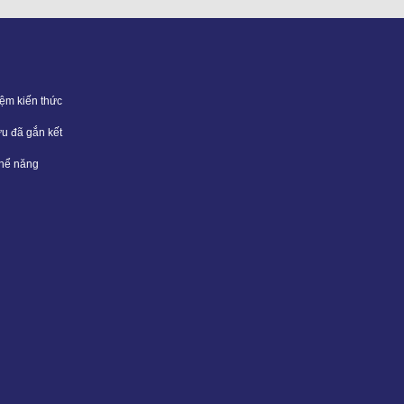
iệm kiến thức
ưu đã gắn kết
thể năng