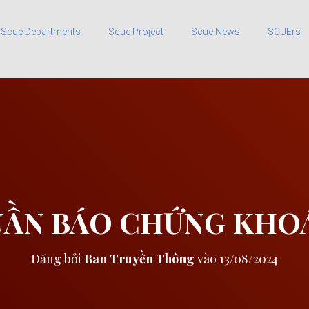
Scue Departments
Scue Project
Scue News
SCUErs
UẦN BÁO CHỨNG KHOÁ
Đăng bởi
Ban Truyền Thông
vào
13/08/2024