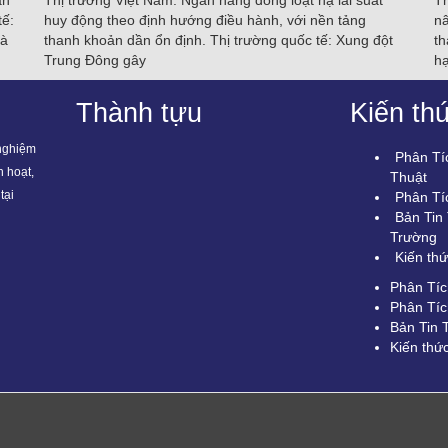
àn
Thị trường Việt Nam: Ngân hàng đồng loạt hạ lãi suất
Th
tế:
huy động theo định hướng điều hành, với nền tảng
n
và
thanh khoản dần ổn định. Thị trường quốc tế: Xung đột
th
Trung Đông gây
hạ
Thành tựu
Kiến th
 nghiệm
Phân Tí
h hoạt,
Thuật
tại
Phân Tí
Bản Tin 
Trường
Kiến th
Phân Tíc
Phân Tí
Bản Tin 
Kiến thứ