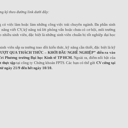
ng ký theo đường link dưới đây:
g có việc làm hoặc làm những công việc trái chuyên ngành. Đa phần sinh
 năng viết CV, kỹ năng trả lời phỏng vấn hoặc chưa có cơ hội, môi trường
o nhiều sinh viên, đặc biệt là những sinh viên chuẩn bị tốt nghiệp đại học
nh viên sắp ra trường trao dồi kiến thức, kỹ năng cần thiết, đặc biệt là kỹ
VƯỢT QUA THÁCH THỨC – KHỞI ĐẦU NGHỀ NGHIỆP”
diễn ra vào
 Tri Phương trường Đại học Kinh tế TP HCM.
Ngoài ra, điểm nổi bật của
t thực tập
tại công ty Chứng khoán FPTS. Các bạn có thể gửi
CV cứng tại
từ ngày 21/9 đến hết ngày 10/10.