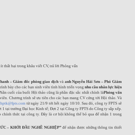
t thất bại trong khâu viết CV, trả lời Phỏng vấn
hanh – Giám đốc phòng giao dịch
và
anh Nguyễn Hải Sơn – Phó Giám
 trình bày cho các bạn sinh viên tình hình triển vọng
nhu cầu nhân lực hiện
Phần cuối của buổi Hội thảo cũng là phần đặc sắc nhất chính là
Phỏng vấn
 viên. Chương trình sẽ ưu tiên cho các bạn mang CV cứng tới Hội thảo. Và
hptk@fpts.com
từ ngày 21/9 tới hết ngày 10/10. Sau đó, công ty FPTS sẽ
 1 tại trường Đại học Kinh tế; Đợt 2 tại Công ty FPTS do Công ty sắp xếp.
p chính thức tại công ty. Đây là cơ hội không thể bỏ qua để nhận 1 trong
ỨC – KHỞI ĐẦU NGHỀ NGHIỆP”
để nhận được những thông tin thiết