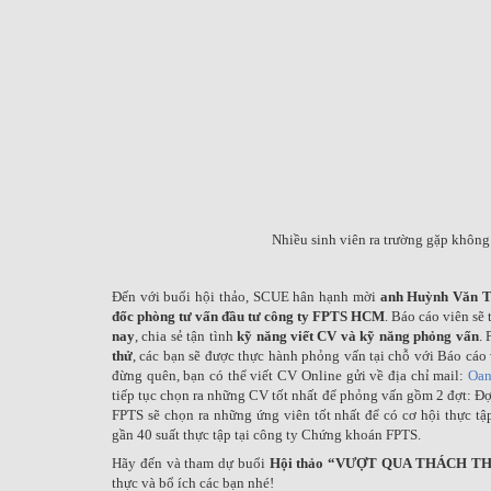
Nhiều sinh viên ra trường gặp không í
Đến với buổi hội thảo, SCUE hân hạnh mời
anh Huỳnh Văn T
đốc phòng tư vấn đầu tư công ty FPTS HCM
. Báo cáo viên sẽ
nay
, chia sẻ tận tình
kỹ năng viết CV và kỹ năng phỏng vấn
. 
thử
, các bạn sẽ được thực hành phỏng vấn tại chỗ với Báo cáo
đừng quên, bạn có thể viết CV Online gửi về địa chỉ mail:
Oan
tiếp tục chọn ra những CV tốt nhất để phỏng vấn gồm 2 đợt: Đợt
FPTS sẽ chọn ra những ứng viên tốt nhất để có cơ hội thực tậ
gần 40 suất thực tập tại công ty Chứng khoán FPTS.
Hãy đến và tham dự buổi
Hội thảo
“VƯỢT QUA THÁCH TH
thực và bổ ích các bạn nhé!