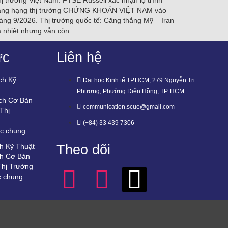
ị trường Việt Nam: FTSE Russell xác nhận lộ trình
âng hạng thị trường CHỨNG KHOÁN VIỆT NAM vào
áng 9/2026. Thị trường quốc tế: Căng thẳng Mỹ – Iran
 nhiệt nhưng vẫn còn
ức
Liên hệ
ch Kỹ
Đại học Kinh tế TP.HCM, 279 Nguyễn Tri
Phương, Phường Diên Hồng, TP. HCM
ch Cơ Bản
communication.scue@gmail.com
Thị
(+84) 33 439 7306
ức chung
h Kỹ Thuật
Theo dõi
ch Cơ Bản
Thị Trường
c chung