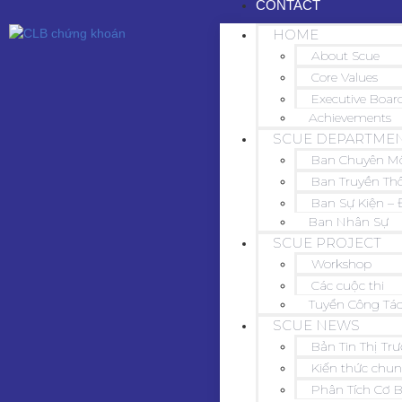
CONTACT
HOME
About Scue
Core Values
Executive Boar
Achievements
SCUE DEPARTME
Ban Chuyên M
Ban Truyền Th
Ban Sự Kiện – 
Ban Nhân Sự
SCUE PROJECT
Workshop
Các cuộc thi
Tuyển Công Tác
SCUE NEWS
Bản Tin Thị Tr
Kiến thức chu
Phân Tích Cơ 