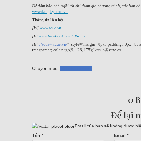
Để đảm bảo chỗ ngồi tốt khi tham gia chương trình, các bạn đă
www.dangky.scue.vn
Thông tin liên hệ:
[W]
www.scue.vn
[F]
www.facebook.com/clbscue
[E]
//scue@scue.vn/
” style=”margin: 0px; padding: 0px; borde
transparent; color: rgb(9, 126, 175);”>
scue@scue.vn
Chuyên mục:
Kiến thức chung
0 B
Để lại 
Email của bạn sẽ không được hiển
Tên
*
Email
*