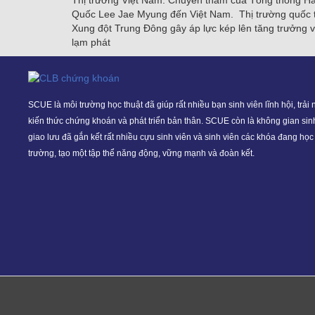
Thị trường Việt Nam: Chuyến thăm của Tổng thống H
Quốc Lee Jae Myung đến Việt Nam. Thị trường quốc 
Xung đột Trung Đông gây áp lực kép lên tăng trưởng 
lạm phát
SCUE là môi trường học thuật đã giúp rất nhiều bạn sinh viên lĩnh hội, trải
kiến thức chứng khoán và phát triển bản thân. SCUE còn là không gian sin
giao lưu đã gắn kết rất nhiều cựu sinh viên và sinh viên các khóa đang học 
trường, tạo một tập thể năng động, vững mạnh và đoàn kết.