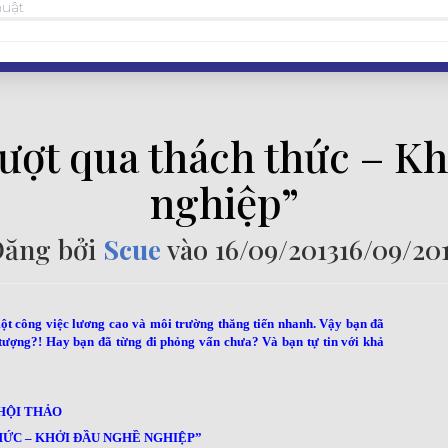
huật
ượt qua thách thức – K
nghiệp”
ăng bởi
Scue
vào
16/09/2013
16/09/20
ột công việc lương cao và môi trường thăng tiến nhanh. Vậy bạn đã
n tượng?! Hay bạn đã từng đi phỏng vấn chưa? Và bạn tự tin với khả
HỘI THẢO
ỨC – KHỞI ĐẦU NGHỀ NGHIỆP”