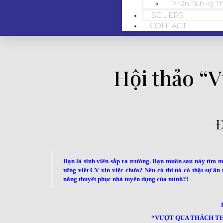
Phân Tích Kỹ T
SCUERS
CONTACT
Hội thảo “V
Đ
Bạn là sinh viên sắp ra trường. Bạn muốn sau này tìm m
từng viết CV xin việc chưa? Nếu có thì nó có thật sự ấ
năng thuyết phục nhà tuyển dụng của mình?!
“VƯỢT QUA THÁCH TH