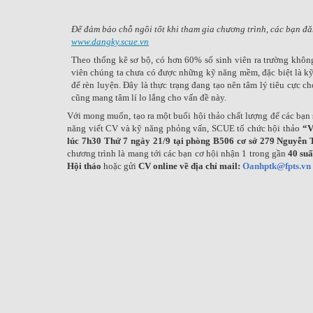
Để đảm bảo chỗ ngồi tốt khi tham gia chương trình, các bạn đă
www.dangky.scue.vn
Theo thống kê sơ bộ, có hơn 60% số sinh viên ra trường khôn
viên chúng ta chưa có được những kỹ năng mềm, đặc biệt là kỹ
để rèn luyện. Đây là thực trạng đang tạo nên tâm lý tiêu cực ch
cũng mang tâm lí lo lắng cho vấn đề này.
Với mong muốn, tạo ra một buổi hội thảo chất lượng để các bạn si
năng viết CV và kỹ năng phỏng vấn, SCUE tổ chức hội thảo
“
lúc 7h30 Thứ 7 ngày 21/9 tại phòng B506 cơ sở 279 Nguyễn
chương trình là mang tới các bạn cơ hội nhận 1 trong gần
40 suấ
Hội thảo
hoặc gửi
CV online
về địa chỉ mail:
Oanhptk@fpts.vn