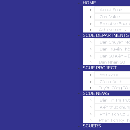
HOME
About Scue
Core Values
Executive Boar
Achievements
SCUE DEPARTMENTS
Ban Chuyên M
Ban Truyền Th
Ban Sự Kiện – 
Ban Nhân Sự
SCUE PROJECT
Workshop
Các cuộc thi
Tuyển Công Tác
SCUE NEWS
Bản Tin Thị Tr
Kiến thức chun
Phân Tích Cơ B
Phân Tích Kỹ Th
SCUERS