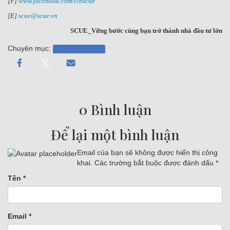
[F]
www.facebook.com/clbscue
[E]
scue@scue.vn
SCUE_Vững bước cùng bạn trở thành nhà đầu tư lớn
Chuyên mục:
Kiến thức chung
0 Bình luận
Để lại một bình luận
Email của bạn sẽ không được hiển thị công
khai.
Các trường bắt buộc được đánh dấu
*
Tên
*
Email
*