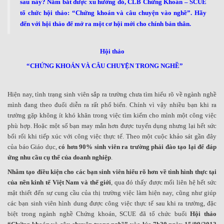
sau này? Nắm bắt được xu hướng đó, CLB Chứng Khoán – SCUE
tổ chức hội thảo: “Chứng khoán và câu chuyện vào nghề”. Hãy
đến với hội thảo để mở ra một cơ hội mới cho chính bản thân.
Hội thảo
“CHỨNG KHOÁN VÀ CÂU CHUYỆN TRONG NGHỀ”
Hiện nay, tình trạng sinh viên sắp ra trường chưa tìm hiểu rõ về ngành nghề
mình đang theo đuổi diễn ra rất phổ biến. Chính vì vậy nhiều bạn khi ra
trường gặp không ít khó khăn trong việc tìm kiếm cho mình một công việc
phù hợp. Hoặc một số bạn may mắn hơn được tuyển dụng nhưng lại hết sức
bối rối khi tiếp xúc với công việc thực tế. Theo một cuộc khảo sát gần đây
của báo Giáo dục
,
có hơn 90% sinh viên ra trường phải đào tạo lại để đáp
ứng nhu cầu cụ thể của doanh nghiệp
.
Nhằm tạo điều kiện cho các bạn sinh viên hiểu rõ hơn về tình hình thực tại
của nền kinh tế Việt Nam và thế giới
, qua đó thấy được mối liên hệ hết sức
mật thiết đến sự cung cầu của thị trường việc làm hiện nay, cũng như giúp
các bạn sinh viên hình dung được công việc thực tế sau khi ra trường, đặc
biệt trong ngành nghề Chứng khoán, SCUE đã tổ chức buổi
Hội thảo