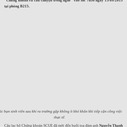
“Chứng khoán và câu chuyện trong nghề” vào lúc 7h30 ngày 15/09/2013
tại phòng B215.
c bạn sinh viên sau khi ra trường gặp không ít khó khăn khi tiếp cận công việc
thực tế.
Câu lạc bộ Chứng khoán SCUE đã mời đến buổi tọa đàm anh
Nguyễn Thanh