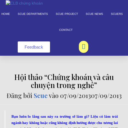
HOME
SCUE DEPARTMENTS
SCUE PROJECT
SCUE NEWS
SCUERS
CONTACT
Feedback
Hội thảo “Chứng khoán và câu
chuyện trong nghề”
Đăng bởi
Scue
vào
07/09/2013
07/09/2013
Bạn luôn lo lắng sau này ra trường sẽ làm gì? Liệu có làm trái
ngành hay không hoặc cũng không định hướng được cho tương lai