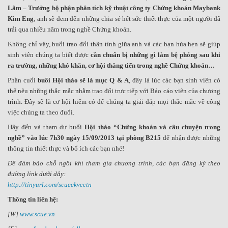
Lâm – Trưởng bộ phận phân tích kỹ thuật công ty Chứng khoán Maybank
Kim Eng
, anh sẽ đem đến những chia sẻ hết sức thiết thực của một người đã
trải qua nhiều năm trong nghề Chứng khoán.
Không chỉ vậy, buổi trao đổi thân tình giữa anh và các bạn hứa hẹn sẽ giúp
sinh viên chúng ta biết được
cần chuẩn bị những gì làm bệ phóng sau khi
ra trường,
những khó khăn, cơ hội thăng tiến trong nghề Chứng khoán…
Phần cuối
buổi Hội thảo sẽ là mục Q & A
, đây là lúc các bạn sinh viên có
thể nêu những thắc mắc nhằm trao đổi trực tiếp với Báo cáo viên của chương
trình. Đây sẽ là cơ hội hiếm có để chúng ta giải đáp mọi thắc mắc về công
việc chúng ta theo đuổi.
Hãy đến và tham dự buổi
Hội thảo “Chứng khoán và câu chuyện trong
nghề” vào lúc 7h30 ngày 15/09/2013 tại phòng B215
để nhận được những
thông tin thiết thực và bổ ích các bạn nhé!
Để đảm bảo chỗ ngồi khi tham gia chương trình, các bạn đăng ký theo
đường link dưới dây:
http://tinyurl.com/scueckvcctn
Thông tin liên hệ:
[W]
www.scue.vn