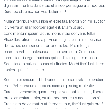
dignissim nisi tincidunt vitae ullamcorper augue ullamcorper.
Duis nec elit urna, non vestibulum dui!
Nullam tempus varius nibh et egestas. Morbi nibh mi; auctor
id viverra at, ullamcorper eget elit. Etiam ut arcu
condimentum ipsum iaculis mollis vitae convallis tellus.
Phasellus rutrum; felis a pulvinar feugiat, enim nibh pulvinar
libero, nec semper urna tortor quis leo. Proin feugiat
pharetra velit in malesuada. In ac sem sem. Cras arcu
lorem, iaculis eget faucibus quis, adipiscing quis massa.
Sed aliquam pulvinar purus at ultricies. Morbi tincidunt libero
sapien, quis tristique leo.
Sed nec bibendum nibh. Donec at nisl diam, vitae bibendum
erat. Pellentesque a arcu eu nunc adipiscing molestie.
Curabitur venenatis, quam tempus volutpat faucibus, libero
orci elementum dolor, eu ullamcorper tellus neque non nisi.
Cras diam dolor, mattis ut fermentum a, tincidunt quis orci?