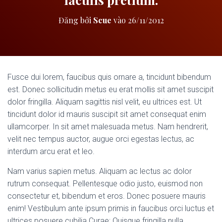
Đăng bởi
Scue
vào
26/11/2012
Fusce dui lorem, faucibus quis ornare a, tincidunt bibendum
est. Donec sollicitudin metus eu erat mollis sit amet suscipit
dolor fringilla. Aliquam sagittis nisl velit, eu ultrices est. Ut
tincidunt dolor id mauris suscipit sit amet consequat enim
ullamcorper. In sit amet malesuada metus. Nam hendrerit,
velit nec tempus auctor, augue orci egestas lectus, ac
interdum arcu erat et leo.
Nam varius sapien metus. Aliquam ac lectus ac dolor
rutrum consequat. Pellentesque odio justo, euismod non
consectetur et, bibendum et eros. Donec posuere mauris
enim! Vestibulum ante ipsum primis in faucibus orci luctus et
ultrices posuere cubilia Curae; Quisque fringilla nulla