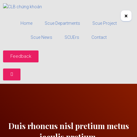
×
Home
Scue Departments
Scue Project
Scue News
SCUErs
Contact
Feedback
Duis rhoncus nisl pretium metus
iaculis pretium.