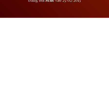
Đăng bởi
Scue
vào
25/02/2013