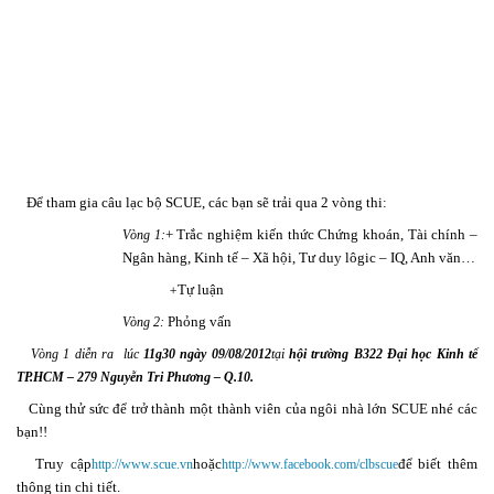
Để tham gia câu lạc bộ SCUE, các bạn sẽ trải qua 2 vòng thi:
+ Trắc nghiệm kiến thức Chứng khoán, Tài chính –
Vòng 1:
Ngân hàng, Kinh tế – Xã hội, Tư duy lôgic – IQ, Anh văn…
Tự luận
+
Phỏng vấn
Vòng 2:
Vòng 1 diễn ra lúc
11g30 ngày 09/08/2012
tại
hội trường B322
Đại học Kinh tế
TP.HCM – 279 Nguyễn Tri Phương – Q.10.
Cùng thử sức để trở thành một thành viên của ngôi nhà lớn SCUE nhé các
bạn!!
Truy cập
hoặc
để biết thêm
http://www.scue.vn
http://www.facebook.com/clbscue
thông tin chi tiết.