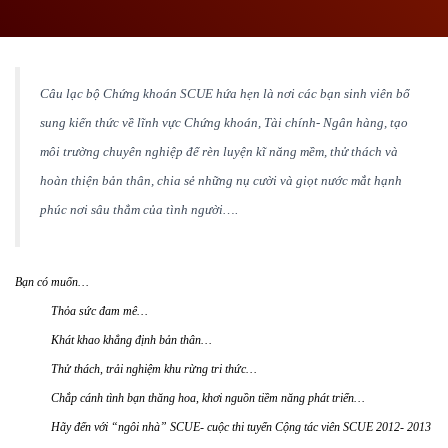
Câu lạc bộ Chứng khoán SCUE hứa hẹn là nơi các bạn sinh viên bổ
sung kiến thức về lĩnh vực Chứng khoán, Tài chính- Ngân hàng, tạo
môi trường chuyên nghiệp để rèn luyện kĩ năng mềm, thử thách và
hoàn thiện bản thân, chia sẻ những nụ cười và giọt nước mắt hạnh
phúc nơi sâu thẳm của tình người….
Bạn có muốn…
Thỏa sức đam mê…
Khát khao khẳng định bản thân…
Thử thách, trải nghiệm khu rừng tri thức…
Chắp cánh tình bạn thăng hoa, khơi nguồn tiềm năng phát triển…
Hãy đến với “ngôi nhà” SCUE- cuộc thi tuyển Cộng tác viên SCUE 2012- 2013