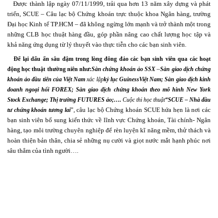
Được thành lập ngày 07/11/1999, trải qua hơn 13 năm xây dựng và phát
triển, SCUE – Câu lạc bộ Chứng khoán trực thuộc khoa Ngân hàng, trường
Đại học Kinh tế TP.HCM – đã không ngừng lớn mạnh và trở thành một trong
những CLB học thuật hàng đầu, góp phần nâng cao chất lượng học tập và
khả năng ứng dụng từ lý thuyết vào thực tiễn cho các bạn sinh viên.
Để lại dấu ấn sâu đậm trong lòng đông đảo các bạn sinh viên qua các hoạt
–
động học thuật thường niên như:
Sàn chứng khoán ảo SSX
Sàn giao dịch chứng
khoán ảo đầu tiên của Việt Na
m
xác lập
kỷ lục Guiness
Việt N
am;
S
àn giao dịch kinh
doanh ngoại hối FOREX
;
S
àn giao dịch chứng khoán theo mô hình New York
Stock Exchange
;
T
hị trường FUTURES ảo;….
C
uộc thi học thuật
“SCUE – Nhà đầu
”, câu lạc bộ Chứng khoán SCUE hứa hẹn là nơi các
tư chứng khoán tương lai
bạn sinh viên bổ sung kiến thức về lĩnh vực Chứng khoán, Tài chính- Ngân
hàng, tạo môi trường chuyên nghiệp để rèn luyện kĩ năng mềm, thử thách và
hoàn thiện bản thân, chia sẻ những nụ cười và giọt nước mắt hạnh phúc nơi
sâu thẳm của tình người….