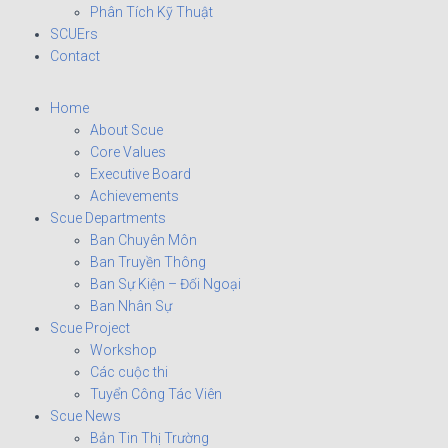
Phân Tích Kỹ Thuật
SCUErs
Contact
Home
About Scue
Core Values
Executive Board
Achievements
Scue Departments
Ban Chuyên Môn
Ban Truyền Thông
Ban Sự Kiện – Đối Ngoại
Ban Nhân Sự
Scue Project
Workshop
Các cuộc thi
Tuyển Công Tác Viên
Scue News
Bản Tin Thị Trường