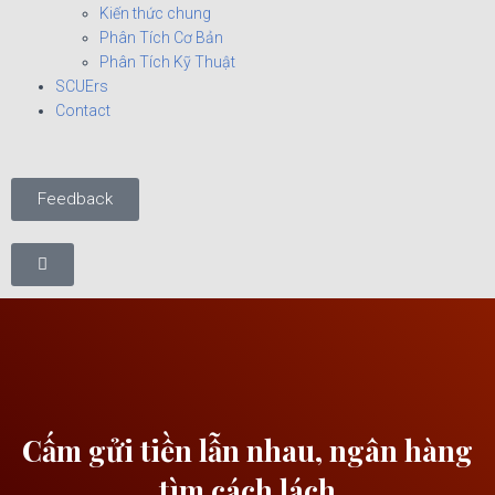
Kiến thức chung
Phân Tích Cơ Bản
Phân Tích Kỹ Thuật
SCUErs
Contact
Feedback
Cấm gửi tiền lẫn nhau, ngân hàng
tìm cách lách