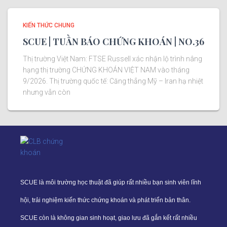
KIẾN THỨC CHUNG
SCUE | TUẦN BÁO CHỨNG KHOÁN | NO.36
Thị trường Việt Nam: FTSE Russell xác nhận lộ trình nâng
hạng thị trường CHỨNG KHOÁN VIỆT NAM vào tháng
9/2026. Thị trường quốc tế: Căng thẳng Mỹ – Iran hạ nhiệt
nhưng vẫn còn
SCUE là môi trường học thuật đã giúp rất nhiều bạn sinh viên lĩnh
hội, trải nghiệm kiến thức chứng khoán và phát triển bản thân.
SCUE còn là không gian sinh hoạt, giao lưu đã gắn kết rất nhiều