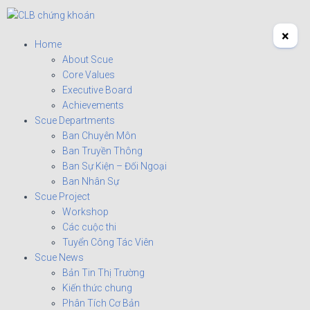
×
Home
About Scue
Core Values
Executive Board
Achievements
Scue Departments
Ban Chuyên Môn
Ban Truyền Thông
Ban Sự Kiện – Đối Ngoại
Ban Nhân Sự
Scue Project
Workshop
Các cuộc thi
Tuyển Công Tác Viên
Scue News
Bản Tin Thị Trường
Kiến thức chung
Phân Tích Cơ Bản