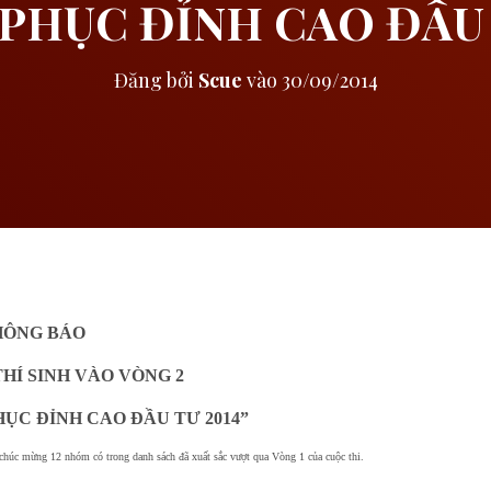
PHỤC ĐỈNH CAO ĐẦU 
Đăng bởi
Scue
vào
30/09/2014
HÔNG BÁO
Í SINH VÀO VÒNG 2
ỤC ĐỈNH CAO ĐẦU TƯ 2014”
 chúc mừng 12 nhóm có trong danh sách đã xuất sắc vượt qua Vòng 1 của cuộc thi.