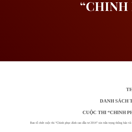
“CHINH 
T
DANH SÁCH TH
CUỘC THI “CHINH PH
Ban tổ chức cuộc thi “Chinh phục đỉnh cao đầu tư 2014” xin trân trọng thông báo và