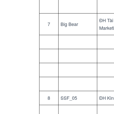
ĐH Tài
7
Big Bear
Market
8
SSF_05
ĐH Kin