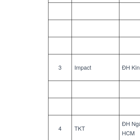
3
Impact
ĐH Kin
ĐH Ngâ
4
TKT
HCM