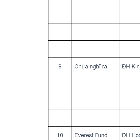
9
Chưa nghĩ ra
ĐH Kin
10
Everest Fund
ĐH Ho