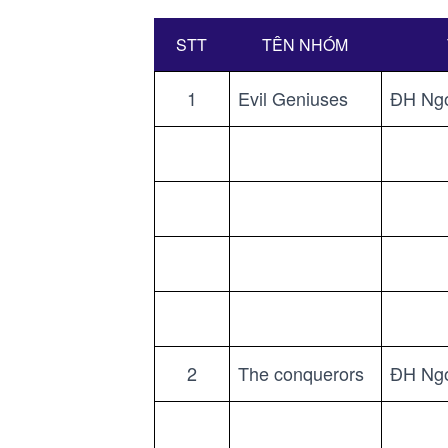
STT
TÊN NHÓM
1
Evil Geniuses
ĐH Ngo
2
The conquerors
ĐH Ngo