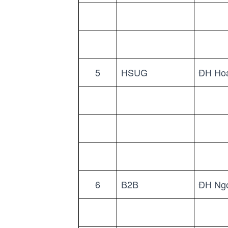
5
HSUG
ĐH Ho
6
B2B
ĐH Ngo